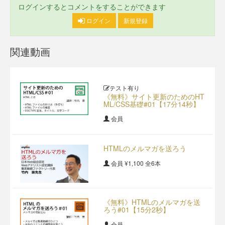
ログインするとコメントをすることができます
ログイン
新規登録
関連動画
テスト有り
《無料》サイト更新のためのHT
ML/CSS基礎#01【17分14秒】
会員
HTMLのメルマガを送ろう
会員
¥1,100
全6本
《無料》HTMLのメルマガを送
ろう#01【15分2秒】
会員