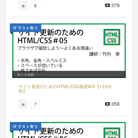
379
8
テスト有り
セットのみ
サイト更新のためのHTML/CSS基礎#05【13分9
秒】
359
7
テスト有り