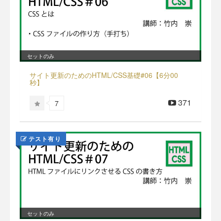
セットのみ
サイト更新のためのHTML/CSS基礎#06【6分00
秒】
371
7
テスト有り
セットのみ