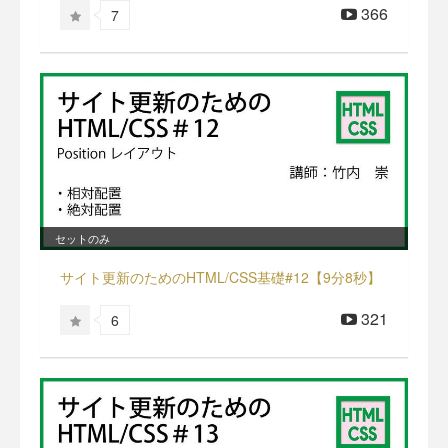
366
7
セットのみ
サイト更新のためのHTML/CSS基礎#12【9分8秒】
321
6