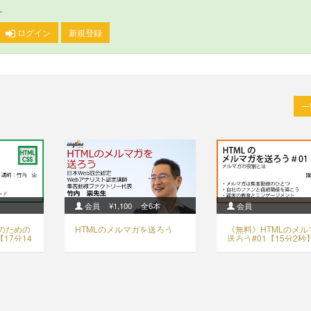
す
ログイン
新規登録
会員
¥1,100
全6本
会員
のための
HTMLのメルマガを送ろう
《無料》HTMLのメル
【17分14
送ろう#01【15分2秒