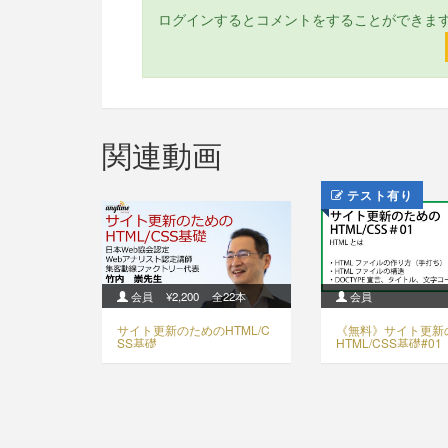
ログインするとコメントをすることができま
関連動画
テスト有り
会員
¥2,200
全22本
会員
サイト更新のためのHTML/C
《無料》サイト更新
SS基礎
HTML/CSS基礎#01
秒】