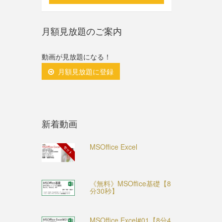
月額見放題のご案内
動画が見放題になる！
月額見放題に登録
新着動画
MSOffice Excel
セット
《無料》MSOffice基礎【8
分30秒】
MSOffice Excel#01【8分4