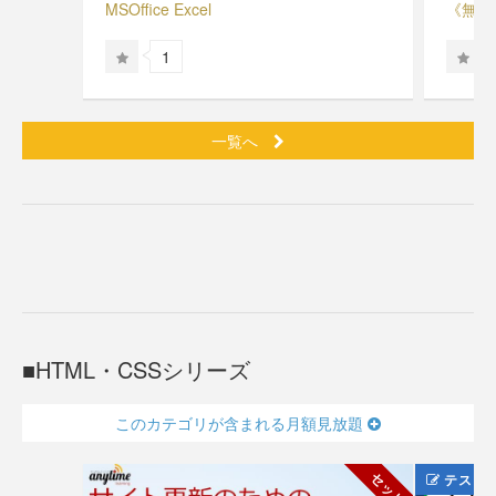
MSOffice Excel
《無料》
1
一覧へ
HTML・CSSシリーズ
このカテゴリが含まれる月額見放題
セット
テスト