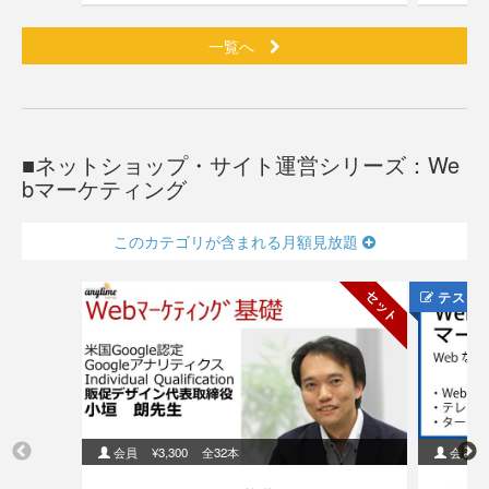
一覧へ
ネットショップ・サイト運営シリーズ：We
bマーケティング
このカテゴリが含まれる月額見放題
セット
テスト
会員
¥3,300
全32本
会員