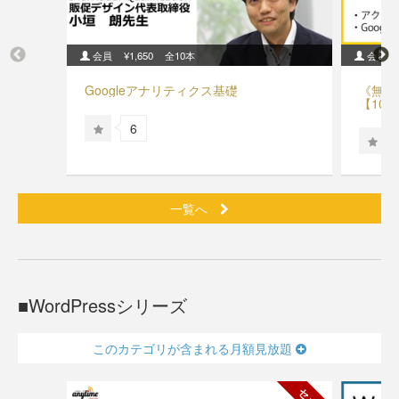
会員
¥1,650
全10本
会員
Googleアナリティクス基礎
《無料
【10分
6
一覧へ
WordPressシリーズ
このカテゴリが含まれる月額見放題