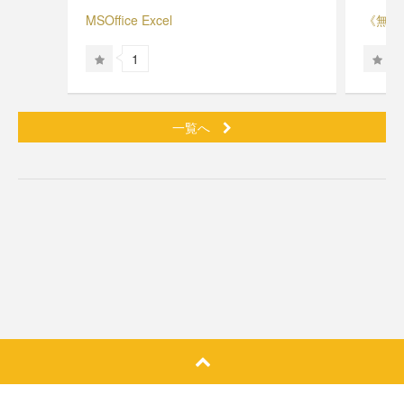
MSOffice Excel
《無料》
1
一覧へ