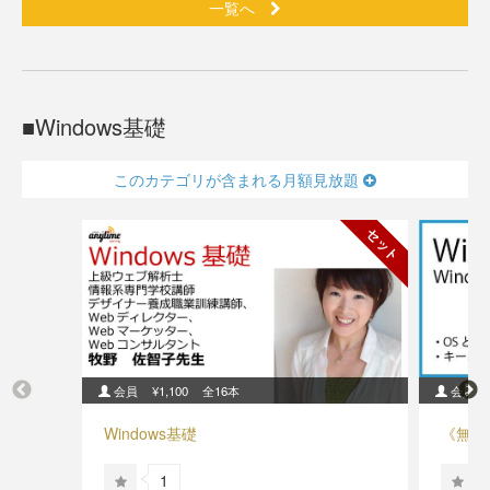
一覧へ
Windows基礎
このカテゴリが含まれる月額見放題
セット
会員
¥1,100
全16本
会員
Windows基礎
《無料》
1