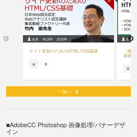
会員
¥2,200
全22本
会員
サイト更新のためのHTML/CSS基礎
《無料
基礎#0
9
一覧へ
AdobeCC Photoshop 画像処理/バナーデザ
イン