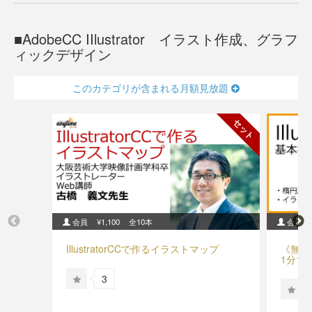
AdobeCC IIlustrator イラスト作成、グラフ
ィックデザイン
このカテゴリが含まれる月額見放題
セット
会員
¥1,100
全10本
会員
IllustratorCCで作るイラストマップ
《無料》
1分16
3