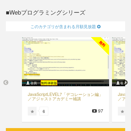
Webプログラミングシリーズ
このカテゴリが含まれる月額見放題
無料
会員
無料体験版
会員
JavaScriptLEVEL7「デコレーション編」
Java
／アジャストアカデミー補講
／アジ
97
6