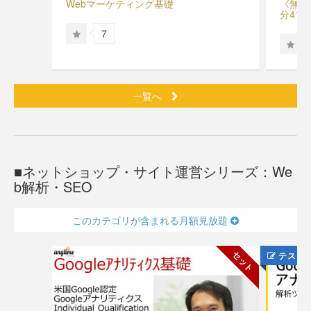
Webマーケティング基礎
《無料
分41
7
一覧へ
ネットショップ・サイト運営シリーズ：We
b解析・SEO
このカテゴリが含まれる月額見放題
セット
テスト