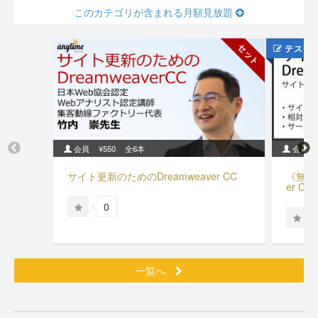
このカテゴリが含まれる月額見放題
セット
テスト
会員
¥550
全6本
会員
サイト更新のためのDreamweaver CC
《無料
er C
0
一覧へ