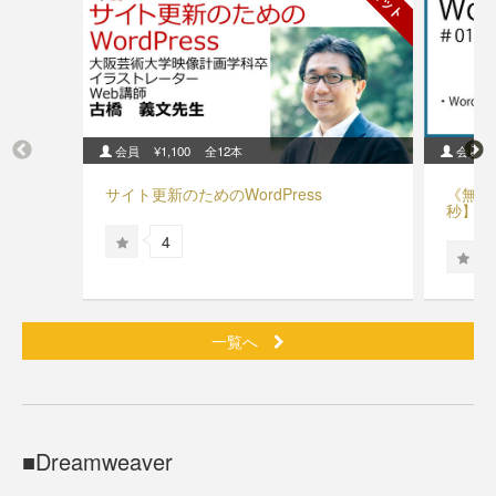
セット
会員
¥1,100
全12本
会員
サイト更新のためのWordPress
《無料》
秒】
4
一覧へ
Dreamweaver