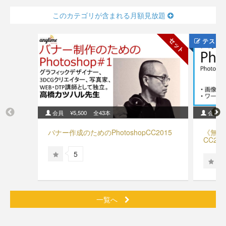
このカテゴリが含まれる月額見放題
セット
テスト
会員
¥5,500
全43本
会員
バナー作成のためのPhotoshopCC2015
《無料
CC20
設定【
5
一覧へ