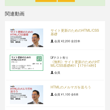
関連動画
サイト更新のためのHTML/CSS
基礎
会員
¥2,200
全22本
テスト有り
《無料》サイト更新のためのHT
ML/CSS基礎#01【17分14秒】
会員
HTMLのメルマガを送ろう
会員
¥1,100
全6本