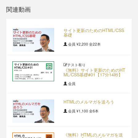
関連動画
サイト更新のためのHTML/CSS
基礎
会員
¥2,200
全22本
テスト有り
《無料》サイト更新のためのHT
ML/CSS基礎#01【17分14秒】
会員
HTMLのメルマガを送ろう
会員
¥1,100
全6本
《無料》HTMLのメルマガを送