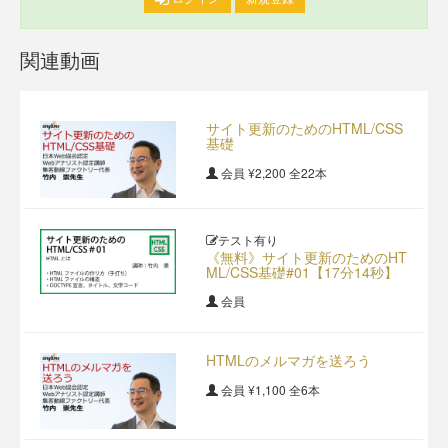
関連動画
サイト更新のためのHTML/CSS
基礎
会員
¥2,200
全22本
テスト有り
《無料》サイト更新のためのHT
ML/CSS基礎#01【17分14秒】
会員
HTMLのメルマガを送ろう
会員
¥1,100
全6本