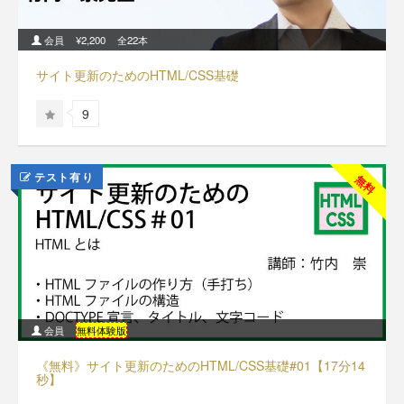
会員
¥2,200
全22本
サイト更新のためのHTML/CSS基礎
9
テスト有り
無料
会員
無料体験版
《無料》サイト更新のためのHTML/CSS基礎#01【17分14
秒】