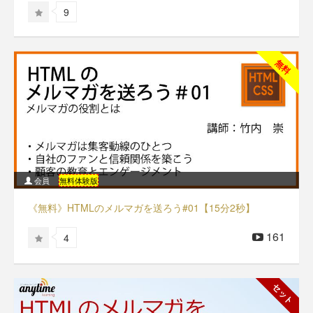
9
無料
会員
無料体験版
《無料》HTMLのメルマガを送ろう#01【15分2秒】
161
4
セット