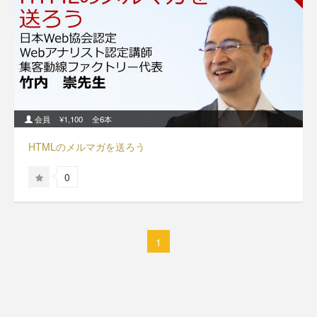
会員
¥1,100
全6本
HTMLのメルマガを送ろう
0
1