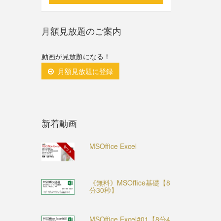
月額見放題のご案内
動画が見放題になる！
月額見放題に登録
新着動画
MSOffice Excel
セット
《無料》MSOffice基礎【8
分30秒】
MSOffice Excel#01【8分4