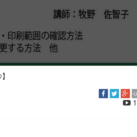
6秒】
1