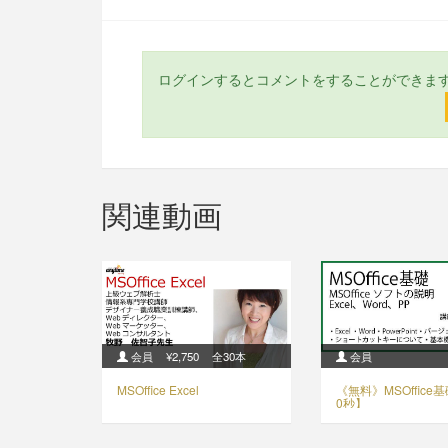
ログインするとコメントをすることができま
関連動画
会員
¥2,750
全30本
会員
MSOffice Excel
《無料》MSOffice
0秒】