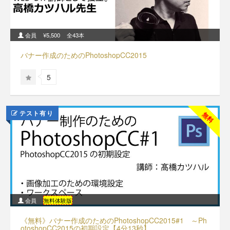
会員
¥5,500
全43本
バナー作成のためのPhotoshopCC2015
5
テスト有り
無料
会員
無料体験版
《無料》バナー作成のためのPhotoshopCC2015#1 ～Ph
otoshopCC2015の初期設定【4分13秒】