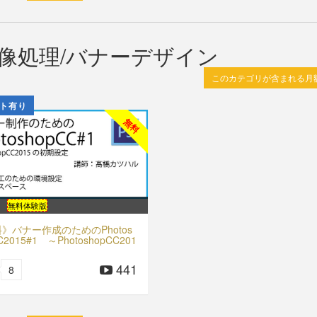
op 画像処理/バナーデザイン
このカテゴリが含まれる月
ト有り
無料
無料体験版
》バナー作成のためのPhotos
C2015#1 ～PhotoshopCC201
期設定【4分13秒】
441
8