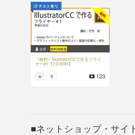
テスト有り
無料
会員
無料体験版
《無料》IllustratorCCで作るフライ
ヤー#1【7分30秒】
123
5
ネットショップ・サイト