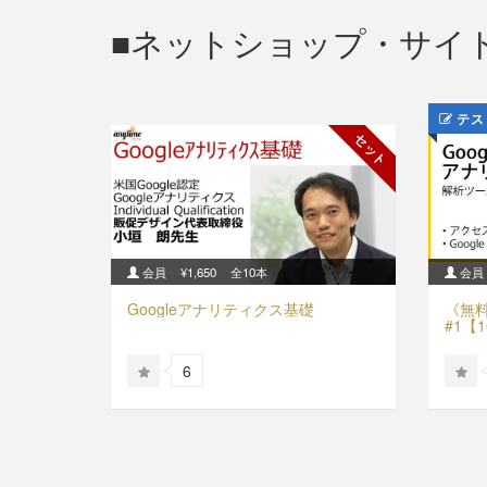
ネットショップ・サイト
テス
セット
会員
¥1,650
全10本
会員
Googleアナリティクス基礎
《無料
#1【
6