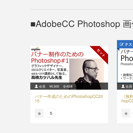
AdobeCC Photosh
テス
セット
会員
¥5,500
全43本
会員
バナー作成のためのPhotoshopCC20
《無料
15
hopC
5の初
5