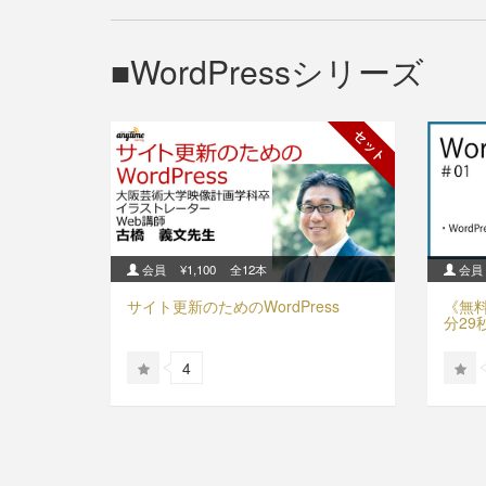
WordPressシリーズ
セット
会員
¥1,100
全12本
会員
サイト更新のためのWordPress
《無料
分29
4