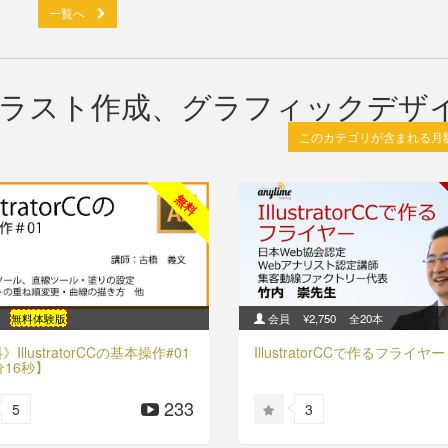
一覧へ
rator イラスト作成、グラフィックデザ
このカテゴリが含まれる月
無料
無料体験版
会員
¥2,750
全20本
IllustratorCCの基本操作#01
IllustratorCCで作るフライヤー
分16秒】
233
5
3