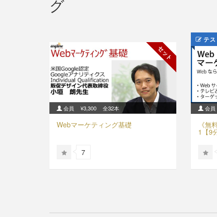
グ
テス
セット
会員
¥3,300
全32本
会員
Webマーケティング基礎
《無
1【9
7