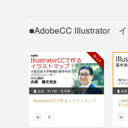
AdobeCC IIlust
セット
会員
¥1,100
全10本
会員
IllustratorCCで作るイラストマップ
《無料》
【11
3