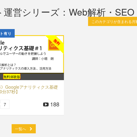
運営シリーズ：Web解析・SEO
このカテゴリが含まれる月
ト有り
無料
無料体験版
》Googleアナリティクス基礎
10分37秒】
188
7
一覧へ