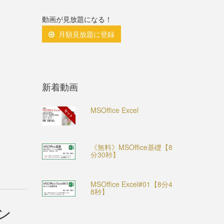
動画が見放題になる！
月額見放題に登録
新着動画
MSOffice Excel
セット
《無料》MSOffice基礎【8
分30秒】
MSOffice Excel#01【8分4
8秒】
ン