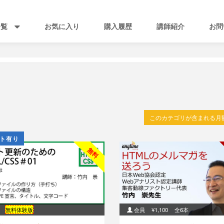
一覧
お気に入り
購入履歴
講師紹介
お問
このカテゴリが含まれる月
ト有り
無料
無料体験版
会員
¥1,100
全6本