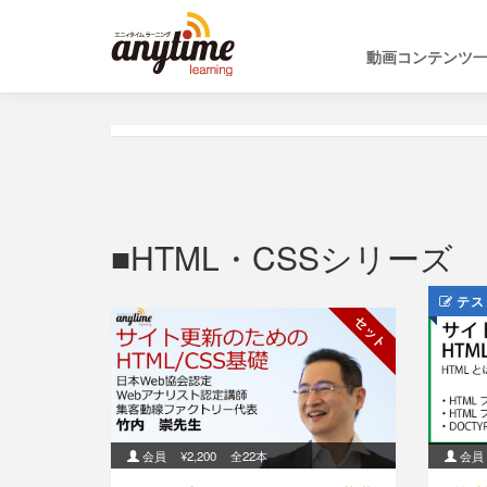
動画コンテンツ
HTML・CSSシリーズ
テス
セット
会員
¥2,200
全22本
会員