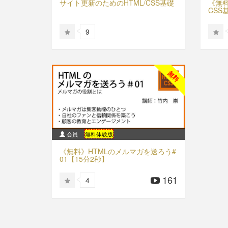
サイト更新のためのHTML/CSS基礎
《無料
CSS
9
無料
会員
無料体験版
《無料》HTMLのメルマガを送ろう#
01【15分2秒】
161
4