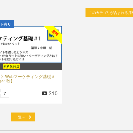
このカテゴリが含まれる月
ト有り
無料
無料体験版
料》Webマーケティング基礎＃
分41秒】
310
7
一覧へ