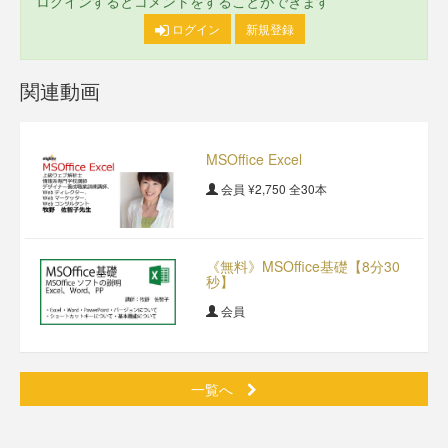
ログインするとコメントをすることができます
ログイン
新規登録
関連動画
MSOffice Excel
会員
¥2,750
全30本
《無料》MSOffice基礎【8分30
秒】
会員
一覧へ