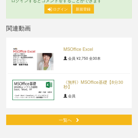
ログインするとコメントをすることができます
ログイン
新規登録
関連動画
MSOffice Excel
会員
¥2,750
全30本
《無料》MSOffice基礎【8分30
秒】
会員
一覧へ