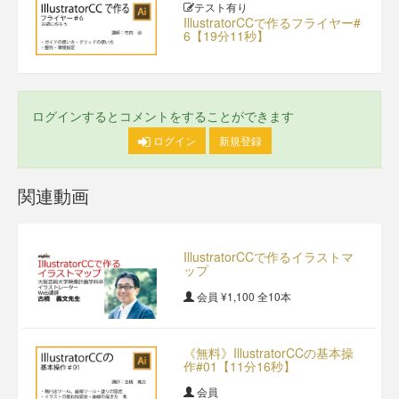
テスト有り
IllustratorCCで作るフライヤー#
6【19分11秒】
ログインするとコメントをすることができます
ログイン
新規登録
関連動画
IllustratorCCで作るイラストマ
ップ
会員
¥1,100
全10本
《無料》IllustratorCCの基本操
作#01【11分16秒】
会員