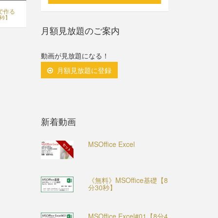
CCで作る
0秒】
月額見放題のご案内
動画が見放題になる！
月額見放題に登録
新着動画
MSOffice Excel
セット
《無料》MSOffice基礎【8
分30秒】
MSOffice Excel#01【8分4