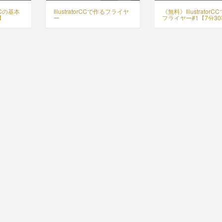
rCCの基本
IllustratorCCで作るフライヤ
《無料》Illustrator
秒】
ー
フライヤー#1【7分3