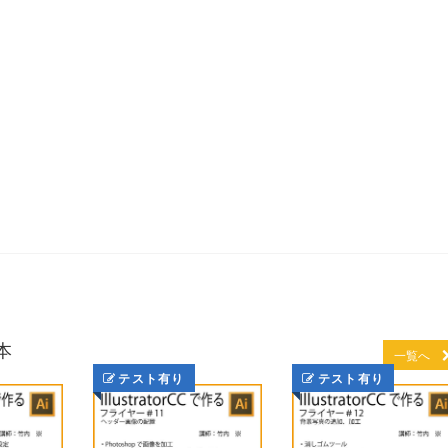
化
本
一覧へ
テスト有り
テスト有り