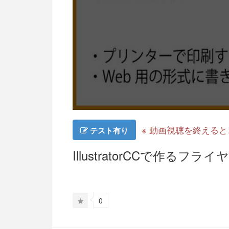
※ 動画視聴を終える
テスト有り
IllustratorCCで作るフラ
0