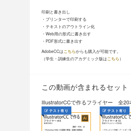
印刷と書き出し
・プリンターで印刷する
・テキストのアウトライン
・Web用の形式に書き出す
・PDF形式に書き出す
AdobeCCは
こちら
からも購入が可能です。
（学生・訓練生のアカデミック版は
こちら
）
この動画が含まれるセット
IllustratorCCで作るフライヤー 全20
テスト有り
テスト有り