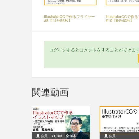
IllustratorCCで作るフライヤー
IllustratorCC
#8【14分56秒】
#10【9分40秒】
ログインするとコメントをすることができま
関連動画
会員
¥1,100
全10本
会員