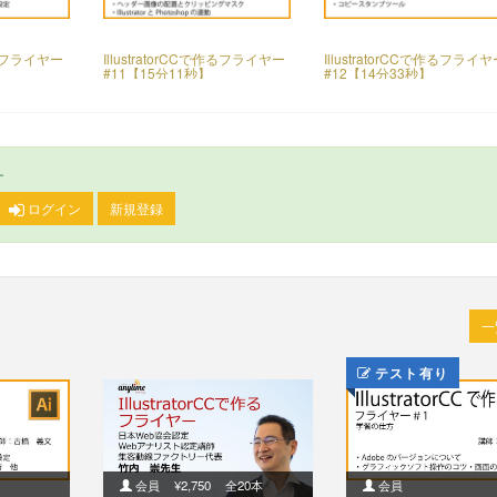
で作るフライヤー
IllustratorCCで作るフライヤー
IllustratorCCで作るフライ
#11【15分11秒】
#12【14分33秒】
す
ログイン
新規登録
テスト有り
会員
¥2,750
全20本
会員