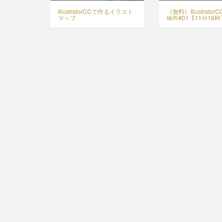
IllustratorCCで作るイラスト
《無料》Illustrato
マップ
操作#01【11分16