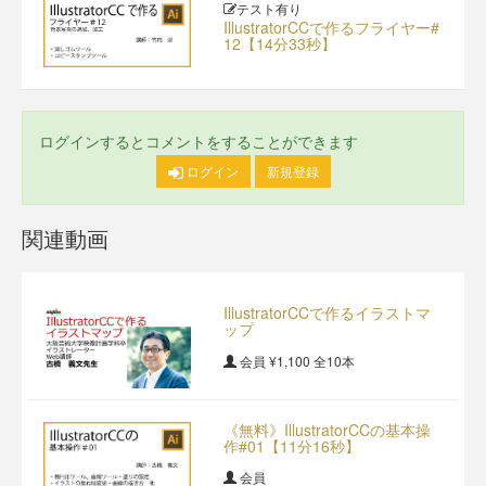
テスト有り
IllustratorCCで作るフライヤー#
12【14分33秒】
ログインするとコメントをすることができます
ログイン
新規登録
関連動画
IllustratorCCで作るイラストマ
ップ
会員
¥1,100
全10本
《無料》IllustratorCCの基本操
作#01【11分16秒】
会員