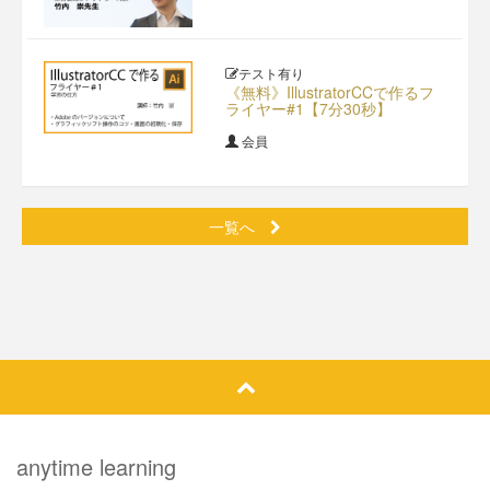
テスト有り
《無料》IllustratorCCで作るフ
ライヤー#1【7分30秒】
会員
一覧へ
anytime learning