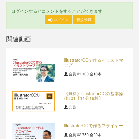
ログインするとコメントをすることができます
ログイン
新規登録
関連動画
IllustratorCCで作るイラストマ
ップ
会員
¥1,100
全10本
《無料》IllustratorCCの基本操
作#01【11分16秒】
会員
IllustratorCCで作るフライヤー
会員
¥2,750
全20本