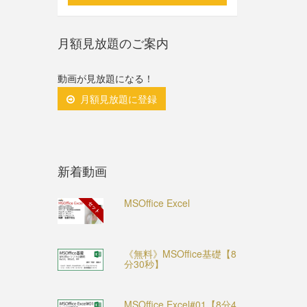
月額見放題のご案内
動画が見放題になる！
月額見放題に登録
新着動画
MSOffice Excel
セット
《無料》MSOffice基礎【8
分30秒】
MSOffice Excel#01【8分4