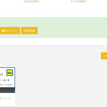
【14分13秒】
【11分39秒】
す
ログイン
新規登録
ケティング
】