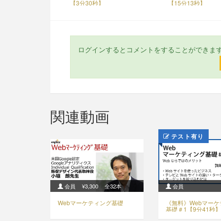
【3分30秒】
【15分13秒】
ログインするとコメントをすることができま
関連動画
テスト有り
会員
¥3,300
全32本
会員
Webマーケティング基礎
《無料》Webマー
基礎＃1【9分41秒