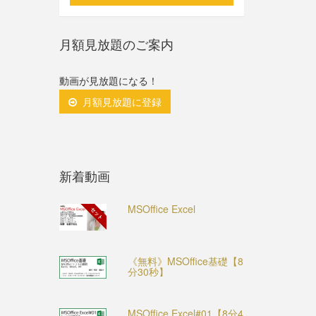
月額見放題のご案内
動画が見放題になる！
月額見放題に登録
新着動画
MSOffice Excel
セット
《無料》MSOffice基礎【8
分30秒】
MSOffice Excel#01【8分4