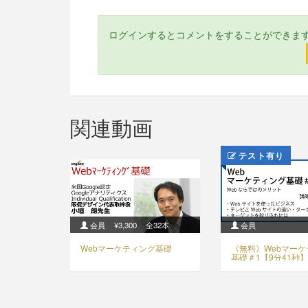
ログインするとコメントをすることができま
関連動画
テスト有り
会員
¥3,300
全32本
会員
Webマーケティング基礎
《無料》Webマー
基礎＃1【9分41秒