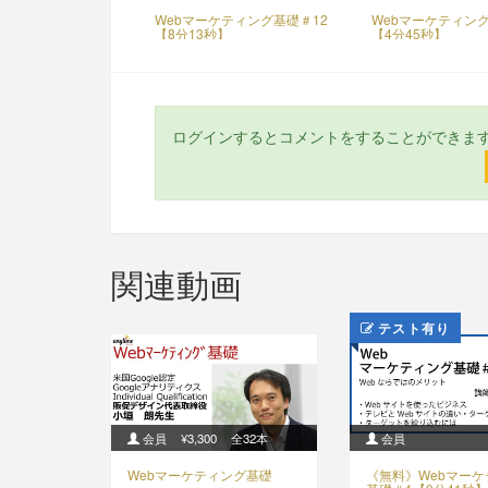
Webマーケティング基礎＃12
Webマーケティング
【8分13秒】
【4分45秒】
ログインするとコメントをすることができま
関連動画
テスト有り
会員
¥3,300
全32本
会員
Webマーケティング基礎
《無料》Webマー