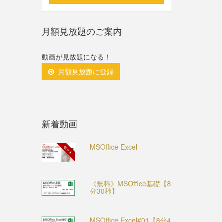
月額見放題のご案内
動画が見放題になる！
月額見放題に登録
新着動画
MSOffice Excel
セット
《無料》MSOffice基礎【8
分30秒】
MSOffice Excel#01【8分4