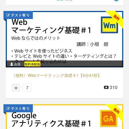
テスト有り
無料
会員
無料体験版
《無料》Webマーケティング基礎＃1【9分41秒】
310
7
テスト有り
無料