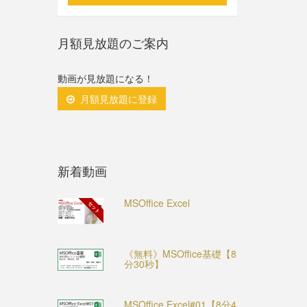
月額見放題のご案内
動画が見放題になる！
月額見放題に登録
新着動画
MSOffice Excel
セット
《無料》MSOffice基礎【8
分30秒】
MSOffice Excel#01【8分4