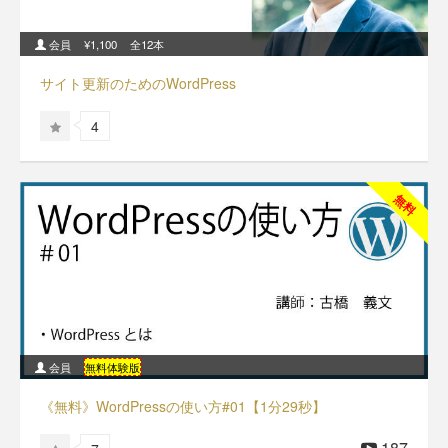
会員
¥1,100
全12本
サイト更新のためのWordPress
4
無料
会員
無料体験版
《無料》WordPressの使い方#01【1分29秒】
187