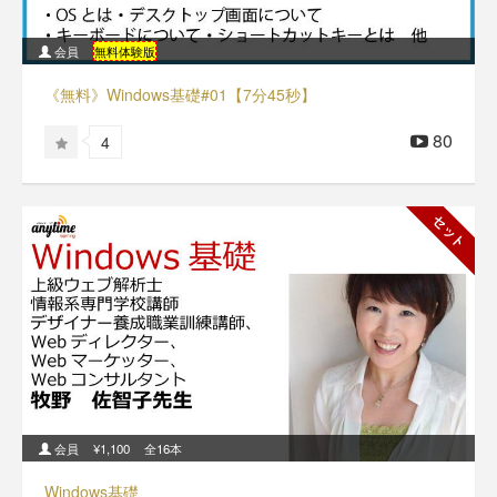
会員
無料体験版
《無料》Windows基礎#01【7分45秒】
80
4
セット
会員
¥1,100
全16本
Windows基礎