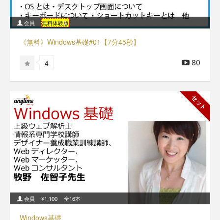
会員
無料体験版
《無料》Windows基礎#01【7分45秒】
80
4
セット
会員
¥1,100
全16本
Windows基礎