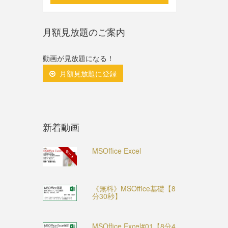
月額見放題のご案内
動画が見放題になる！
月額見放題に登録
新着動画
MSOffice Excel
セット
《無料》MSOffice基礎【8
分30秒】
MSOffice Excel#01【8分4