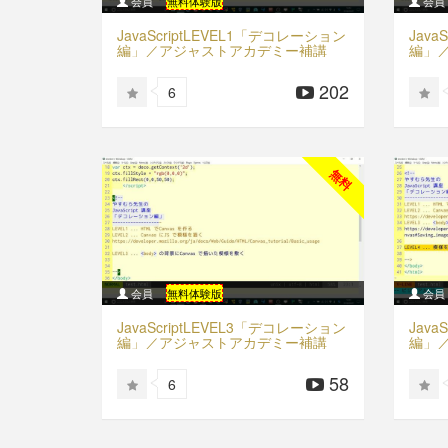
会員
無料体験版
会員
JavaScriptLEVEL1「デコレーション
Java
編」／アジャストアカデミー補講
編」
202
6
無料
会員
無料体験版
会員
JavaScriptLEVEL3「デコレーション
Java
編」／アジャストアカデミー補講
編」
58
6