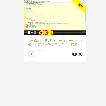
無料
会員
無料体験版
JavaScriptLEVEL6「デコレーション
編」／アジャストアカデミー補講
36
6