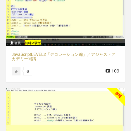
会員
無料体験版
JavaScriptLEVEL2「デコレーション編」／アジャストア
カデミー補講
109
6
無料