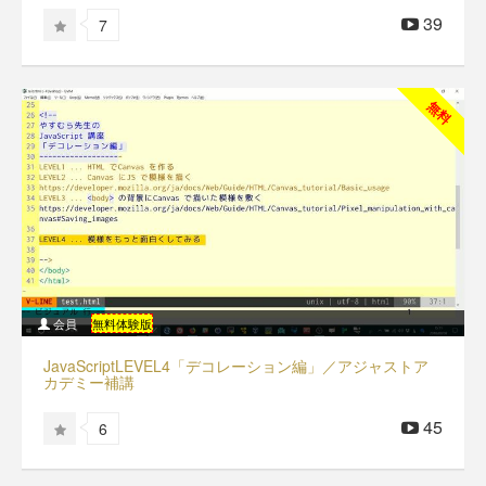
39
7
無料
会員
無料体験版
JavaScriptLEVEL4「デコレーション編」／アジャストア
カデミー補講
45
6