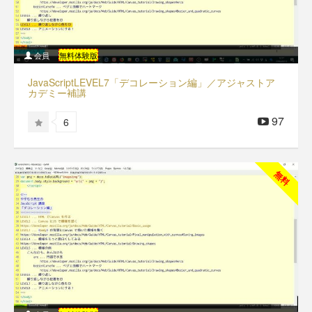
会員
無料体験版
JavaScriptLEVEL7「デコレーション編」／アジャストア
カデミー補講
97
6
無料