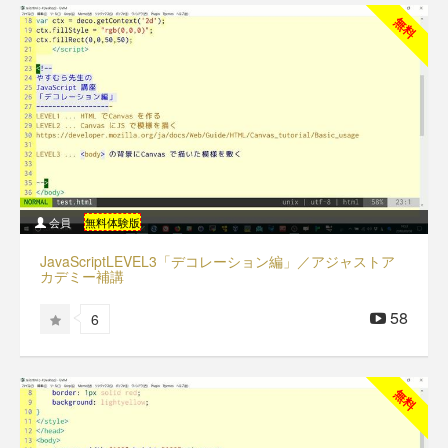
無料
会員
無料体験版
JavaScriptLEVEL3「デコレーション編」／アジャストア
カデミー補講
58
6
無料