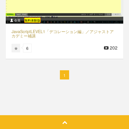
会員
無料体験版
JavaScriptLEVEL1「デコレーション編」／アジャストア
カデミー補講
202
6
1