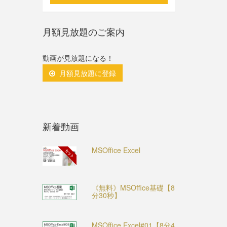
月額見放題のご案内
動画が見放題になる！
月額見放題に登録
新着動画
MSOffice Excel
セット
《無料》MSOffice基礎【8
分30秒】
MSOffice Excel#01【8分4