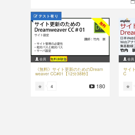
テスト有り
無料
会員
無料体験版
会員
《無料》サイト更新のためのDream
サイト
weaver CC#01【12分38秒】
C
180
4