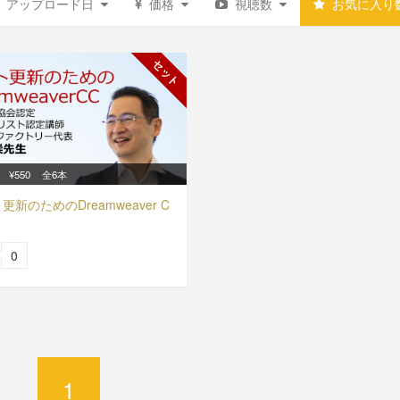
アップロード日
価格
視聴数
お気に入り
セット
¥550
全6本
更新のためのDreamweaver C
0
1