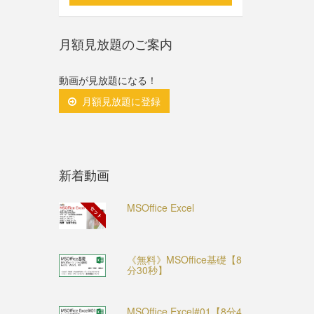
月額見放題のご案内
動画が見放題になる！
月額見放題に登録
新着動画
MSOffice Excel
セット
《無料》MSOffice基礎【8
分30秒】
MSOffice Excel#01【8分4