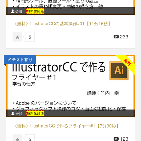
会員
無料体験版
《無料》IllustratorCCの基本操作#01【11分16秒】
233
5
テスト有り
無料
会員
無料体験版
《無料》IllustratorCCで作るフライヤー#1【7分30秒】
123
5