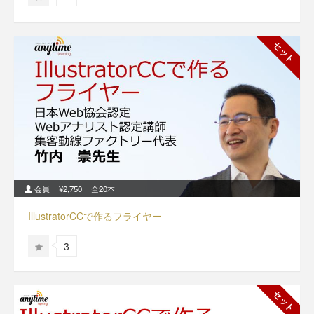
セット
会員
¥2,750
全20本
IllustratorCCで作るフライヤー
3
セット